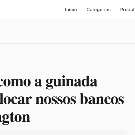
Início
Categorias
Produt
 como a guinada
olocar nossos bancos
ngton