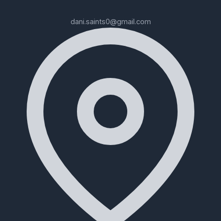
dani.saints0@gmail.com