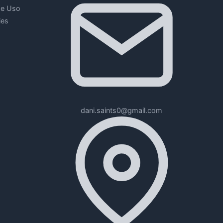
de Uso
ies
dani.saints0@gmail.com